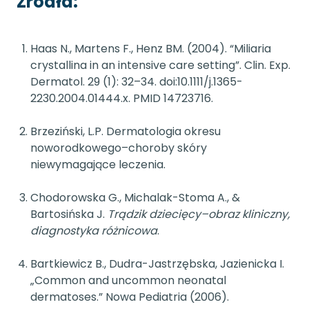
Źródła:
Haas N., Martens F., Henz BM. (2004). “Miliaria
crystallina in an intensive care setting”. Clin. Exp.
Dermatol. 29 (1): 32–34. doi:10.1111/j.1365-
2230.2004.01444.x. PMID 14723716.
Brzeziński, L.P. Dermatologia okresu
noworodkowego–choroby skóry
niewymagające leczenia.
Chodorowska G., Michalak-Stoma A., &
Bartosińska J.
Trądzik dziecięcy–obraz kliniczny,
diagnostyka różnicowa
.
Bartkiewicz B., Dudra-Jastrzębska, Jazienicka I.
„Common and uncommon neonatal
dermatoses.” Nowa Pediatria (2006).