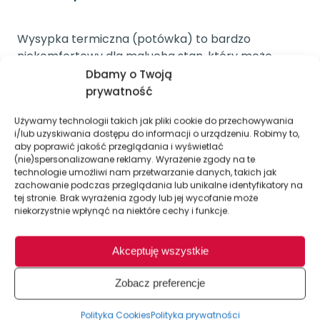
Wysypka termiczna (potówka) to bardzo
niekomfortowy dla malucha stan, który może
powodować znaczące pogorszenie samopoczucia
Dbamy o Twoją
dziecka i problemy z codziennym
prywatność
funkcjonowaniem. Na szczęście istnieje wiele
Używamy technologii takich jak pliki cookie do przechowywania
rozwiązań, które mogą pomóc zmniejszyć
i/lub uzyskiwania dostępu do informacji o urządzeniu. Robimy to,
dyskomfort spowodowany tego rodzaju wysypką.
aby poprawić jakość przeglądania i wyświetlać
(nie)spersonalizowane reklamy. Wyrażenie zgody na te
technologie umożliwi nam przetwarzanie danych, takich jak
Pomoc lekarza
zachowanie podczas przeglądania lub unikalne identyfikatory na
tej stronie. Brak wyrażenia zgody lub jej wycofanie może
niekorzystnie wpłynąć na niektóre cechy i funkcje.
Ponieważ potówkę łatwo pomylić z innymi
problemami skórnymi (np. trądzikiem
Akceptuję wszystkie
niemowlęcym albo reakcją alergiczną na
określony pokarm czy materiał), zawsze
Zobacz preferencje
pierwszym krokiem powinno być udanie się do
pediatry, a jeszcze lepiej – do dermatologa
Polityka Cookies
Polityka prywatności